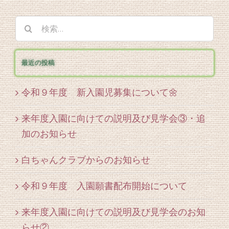
検
索
…
最近の投稿
令和９年度 新入園児募集について🌼
来年度入園に向けての説明及び見学会③・追
加のお知らせ
白ちゃんクラブからのお知らせ
令和９年度 入園願書配布開始について
来年度入園に向けての説明及び見学会のお知
らせ②