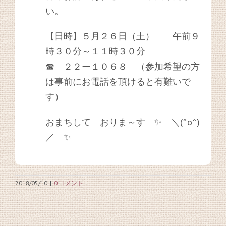
い。
【日時】５月２６日（土） 午前９
時３０分～１１時３０分
☎ ２２ー１０６８ （参加希望の方
は事前にお電話を頂けると有難いで
す）
おまちして おりま～す ✨ ＼(^o^)
／ ✨
2018/05/10
|
0 コメント