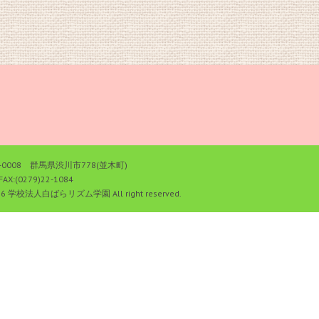
0008 群馬県渋川市778(並木町)
FAX:(0279)22-1084
26 学校法人白ばらリズム学園 All right reserved.