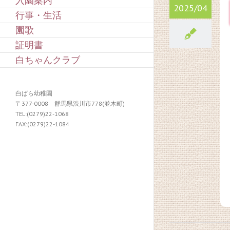
入園案内
2025/04
行事・生活
園歌
証明書
白ちゃんクラブ
白ばら幼稚園
〒377-0008 群馬県渋川市778(並木町)
TEL:(0279)22-1068
FAX:(0279)22-1084