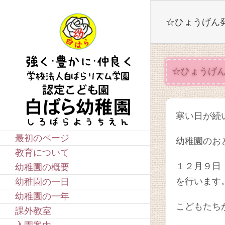
Skip
to
☆ひょうげん
content
☆ひょうげ
寒い日が続
最初のページ
幼稚園のお
教育について
１２月９日
幼稚園の概要
を行います
幼稚園の一日
幼稚園の一年
こどもたち
課外教室