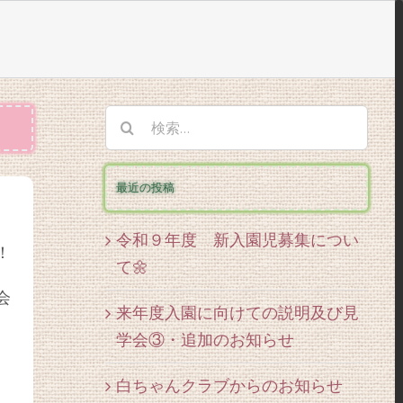
検
索
…
最近の投稿
令和９年度 新入園児募集につい
！
て🌼
会
来年度入園に向けての説明及び見
学会③・追加のお知らせ
白ちゃんクラブからのお知らせ