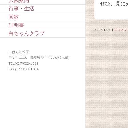
入園案内
ぜひ、見に来
行事・生活
園歌
証明書
2017/12/7
|
0 コメ
白ちゃんクラブ
白ばら幼稚園
〒377-0008 群馬県渋川市778(並木町)
TEL:(0279)22-1068
FAX:(0279)22-1084