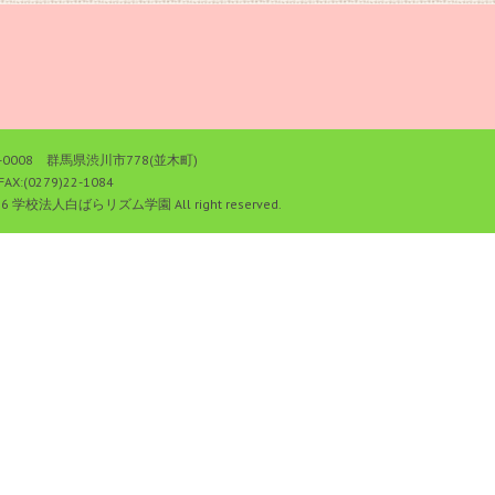
0008 群馬県渋川市778(並木町)
FAX:(0279)22-1084
26 学校法人白ばらリズム学園 All right reserved.