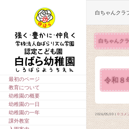
Skip
to
白ちゃんクラ
content
白ちゃんク
令和８
最初のページ
教育について
幼稚園の概要
幼稚園の一日
幼稚園の一年
2026/05/20
|
0 コメ
課外教室