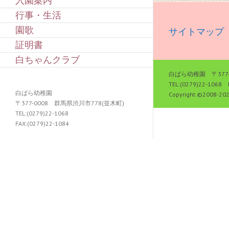
入園案内
行事・生活
園歌
サイトマップ
証明書
白ちゃんクラブ
白ばら幼稚園 〒377-
TEL:(0279)22-1068 
白ばら幼稚園
Copyright ©2008-
20
〒377-0008 群馬県渋川市778(並木町)
TEL:(0279)22-1068
FAX:(0279)22-1084